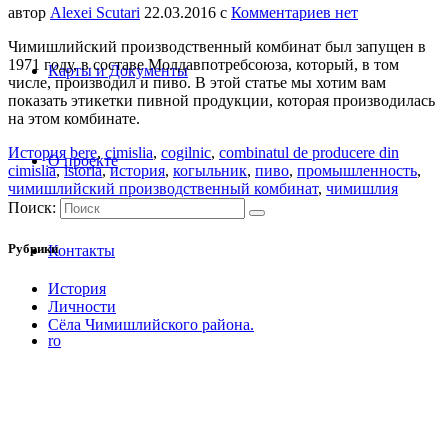
автор
Alexei Scutari
22.03.2016
с
Комментариев нет
Чимишлийский производственный комбинат был запущен в
1971 году, в составе Молдавпотребсоюза, который, в том
Карты и Документы
числе, производил и пиво. В этой статье мы хотим вам
показать этикетки пивной продукции, которая производилась
на этом комбинате.
История
bere
,
cimislia
,
cogilnic
,
combinatul de producere din
О проекте
cimislia
,
istoria
,
история
,
когыльник
,
пиво
,
промышленность
,
чимишлийский производственный комбинат
,
чимишлия
Поиск:
Рубрики
Контакты
История
Личности
Сёла Чимишлийского района.
ro