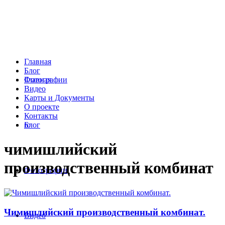
Главная
Блог
Главная
Фотографии
Видео
Карты и Документы
О проекте
Контакты
Блог
ro
чимишлийский
производственный комбинат
Фотографии
Чимишлийский производственный комбинат.
Видео