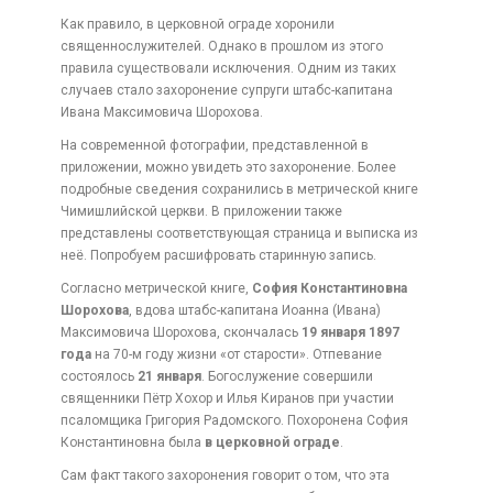
Как правило, в церковной ограде хоронили
священнослужителей. Однако в прошлом из этого
правила существовали исключения. Одним из таких
случаев стало захоронение супруги штабс-капитана
Ивана Максимовича Шорохова.
На современной фотографии, представленной в
приложении, можно увидеть это захоронение. Более
подробные сведения сохранились в метрической книге
Чимишлийской церкви. В приложении также
представлены соответствующая страница и выписка из
неё. Попробуем расшифровать старинную запись.
Согласно метрической книге,
София Константиновна
Шорохова
, вдова штабс-капитана Иоанна (Ивана)
Максимовича Шорохова, скончалась
19 января 1897
года
на 70-м году жизни «от старости». Отпевание
состоялось
21 января
. Богослужение совершили
священники Пётр Хохор и Илья Киранов при участии
псаломщика Григория Радомского. Похоронена София
Константиновна была
в церковной ограде
.
Сам факт такого захоронения говорит о том, что эта