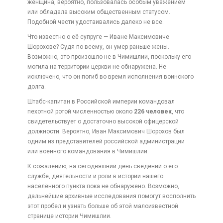
женщина, вероятно, пользовалась особым уважением
или обладала высоким общественным статусом.
Подобной чести удостаивались далеко не все.
Что известно о её супруге — Иване Максимовиче
Шорохове? Судя по всему, он умер раньше жены.
Возможно, это произошло не в Чимишлии, поскольку его
могила на территории церкви не обнаружена. Не
исключено, что он погиб во время исполнения воинского
долга.
Штабс-капитан в Российской империи командовал
пехотной ротой численностью около
226 человек
, что
свидетельствует о достаточно высокой офицерской
должности. Вероятно, Иван Максимович Шорохов был
одним из представителей российской администрации
или военного командования в Чимишлии.
К сожалению, на сегодняшний день сведений о его
службе, деятельности и роли в истории нашего
населённого пункта пока не обнаружено. Возможно,
дальнейшие архивные исследования помогут восполнить
этот пробел и узнать больше об этой малоизвестной
странице истории Чимишлии.