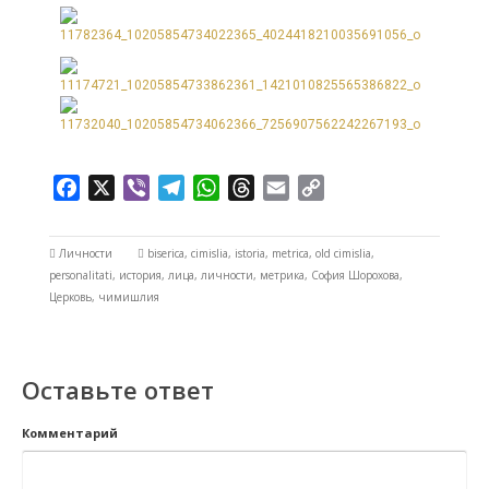
Facebook
X
Viber
Telegram
WhatsApp
Threads
Email
Copy
Link
Личности
biserica
,
cimislia
,
istoria
,
metrica
,
old cimislia
,
personalitati
,
история
,
лица
,
личности
,
метрика
,
София Шорохова
,
Церковь
,
чимишлия
Оставьте ответ
Комментарий